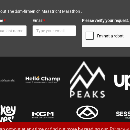
bout The dsm-firmenich Maastricht Marathon .
me
*
Email
*
Please verify your request.
n opt-out at any time or find out more by reading our
Privacy &