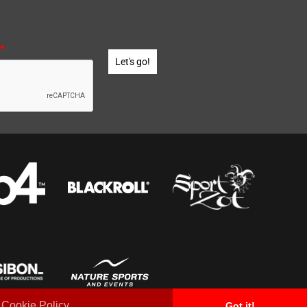
*
Let's go!
 Cookie Policy
Got it!