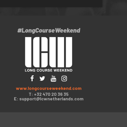
#LongCourseWeekend
www.longcourseweekend.com
T: +32 470 20 36 35
E:
support@lcwnetherlands.com