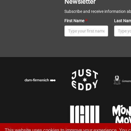
Newsletter
Subscribe and receive information a
First Name
*
Last Na
This website uses cookies to improve your experience. You ca